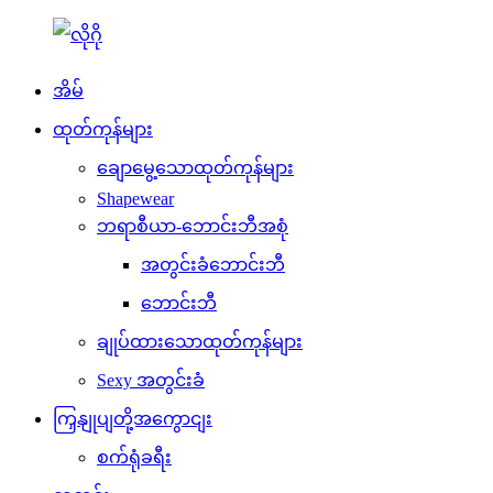
အိမ်
ထုတ်ကုန်များ
ချောမွေ့သောထုတ်ကုန်များ
Shapewear
ဘရာစီယာ-ဘောင်းဘီအစုံ
အတွင်းခံဘောင်းဘီ
ဘောင်းဘီ
ချုပ်ထားသောထုတ်ကုန်များ
Sexy အတွင်းခံ
ကြှနျုပျတို့အကွောငျး
စက်ရုံခရီး