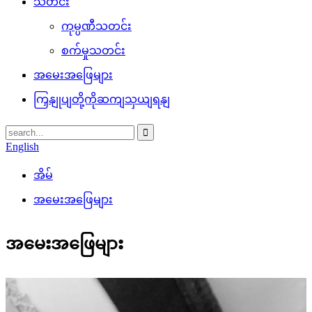
သတင်း
ကုမ္ပဏီသတင်း
စက်မှုသတင်း
အမေးအဖြေများ
ကြှနျုပျတို့ကိုဆကျသှယျရနျ
English
အိမ်
အမေးအဖြေများ
အမေးအဖြေများ