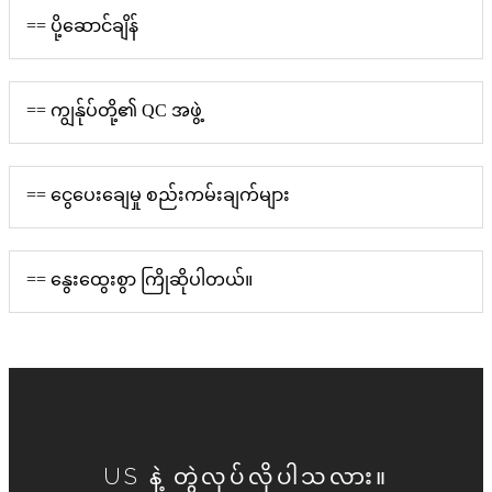
== ပို့ဆောင်ချိန်
== ကျွန်ုပ်တို့၏ QC အဖွဲ့
== ငွေပေးချေမှု စည်းကမ်းချက်များ
== နွေးထွေးစွာ ကြိုဆိုပါတယ်။
US နဲ့ တွဲလုပ်လိုပါသလား။