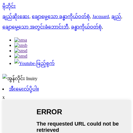
မိုဘိုင်း
ချည်ဆိုးဆေး
,
ချောမွေ့သော ခန္ဓာကိုယ်ဝတ်စုံ
,
Jacquard
,
ချည်
,
ချောမွေ့သော အတွင်းခံဘောင်းဘီ
,
ခန္ဓာကိုယ်ဝတ်စုံ
,
အီးမေးလ်ပို့ပါ။
x