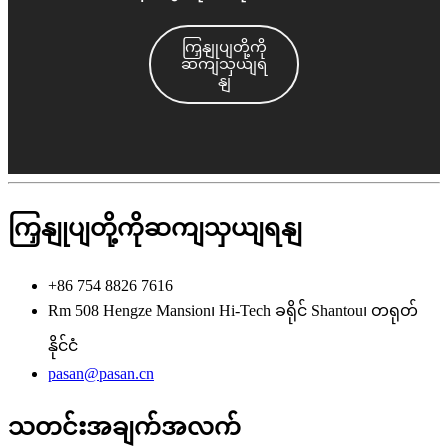
ကြှနျုပျတို့ကို
ဆကျသှယျရ
နျ
ကြှနျုပျတို့ကိုဆကျသှယျရနျ
+86 754 8826 7616
Rm 508 Hengze Mansion၊ Hi-Tech ခရိုင် Shantou၊ တရုတ်
နိုင်ငံ
pasan@pasan.cn
သတင်းအချက်အလက်