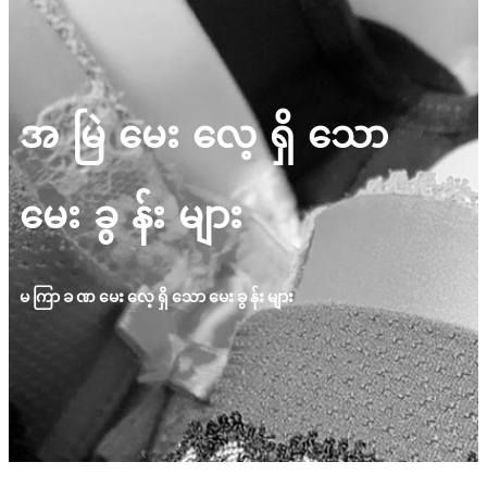
အမြဲမေးလေ့ရှိသော
မေးခွန်းများ
မကြာခဏမေးလေ့ရှိသောမေးခွန်းများ