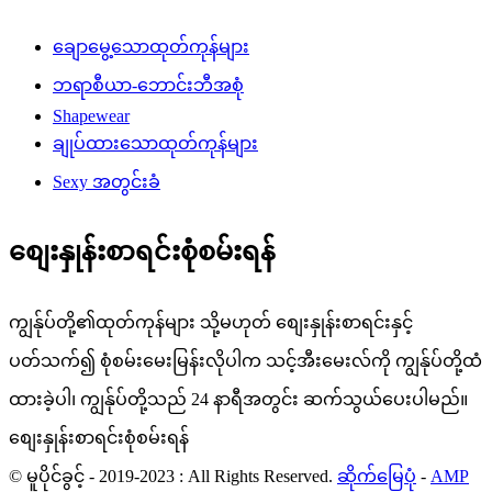
ချောမွေ့သောထုတ်ကုန်များ
ဘရာစီယာ-ဘောင်းဘီအစုံ
Shapewear
ချုပ်ထားသောထုတ်ကုန်များ
Sexy အတွင်းခံ
စျေးနှုန်းစာရင်းစုံစမ်းရန်
ကျွန်ုပ်တို့၏ထုတ်ကုန်များ သို့မဟုတ် စျေးနှုန်းစာရင်းနှင့်
ပတ်သက်၍ စုံစမ်းမေးမြန်းလိုပါက သင့်အီးမေးလ်ကို ကျွန်ုပ်တို့ထံ
ထားခဲ့ပါ၊ ကျွန်ုပ်တို့သည် 24 နာရီအတွင်း ဆက်သွယ်ပေးပါမည်။
စျေးနှုန်းစာရင်းစုံစမ်းရန်
© မူပိုင်ခွင့် - 2019-2023 : All Rights Reserved.
ဆိုက်မြေပုံ
-
AMP