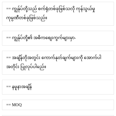
== ကျွန်ုပ်တို့သည် စက်ရုံတစ်ခုဖြစ်သလို ကုန်သွယ်မှု
ကုမ္ပဏီတစ်ခုဖြစ်သည်။
== ကျွန်ုပ်တို့၏ အဓိကစျေးကွက်များမှာ-
== အချိန်တိုအတွင်း ကောက်နုတ်ချက်များကို အောက်ပါ
အတိုင်း ပြုလုပ်ပါမည်။
== နမူနာအချိန်
== MOQ