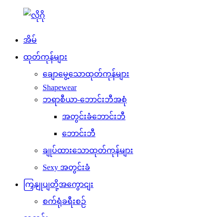
အိမ်
ထုတ်ကုန်များ
ချောမွေ့သောထုတ်ကုန်များ
Shapewear
ဘရာစီယာ-ဘောင်းဘီအစုံ
အတွင်းခံဘောင်းဘီ
ဘောင်းဘီ
ချုပ်ထားသောထုတ်ကုန်များ
Sexy အတွင်းခံ
ကြှနျုပျတို့အကွောငျး
စက်ရုံခရီးစဉ်