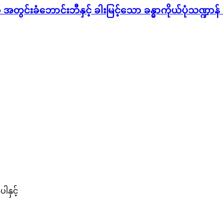
တွင်းခံဘောင်းဘီနှင့် ခါးမြင့်သော ခန္ဓာကိုယ်ပုံသဏ္ဍာန်
နှင့်