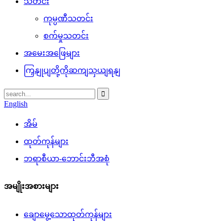
သတင်း
ကုမ္ပဏီသတင်း
စက်မှုသတင်း
အမေးအဖြေများ
ကြှနျုပျတို့ကိုဆကျသှယျရနျ
English
အိမ်
ထုတ်ကုန်များ
ဘရာစီယာ-ဘောင်းဘီအစုံ
အမျိုးအစားများ
ချောမွေ့သောထုတ်ကုန်များ