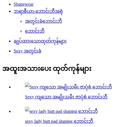
Shapewear
ဘရာစီယာ-ဘောင်းဘီအစုံ
အတွင်းခံဘောင်းဘီ
ဘောင်းဘီ
ချုပ်ထားသောထုတ်ကုန်များ
Sexy အတွင်းခံ
အထူးအသားပေး ထုတ်ကုန်များ
Sexy ကျသော အမျိုးသမီး ဇာပုံစံ ဘောင်းဘီ
sexy lady butt pad shaping ဘောင်းဘီ