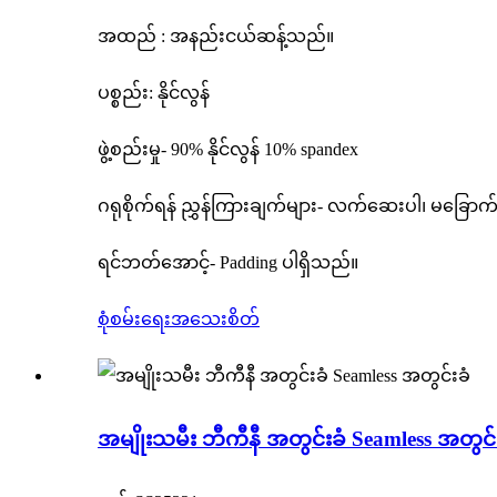
အထည် : အနည်းငယ်ဆန့်သည်။
ပစ္စည်း: နိုင်လွန်
ဖွဲ့စည်းမှု- 90% နိုင်လွန် 10% spandex
ဂရုစိုက်ရန် ညွှန်ကြားချက်များ- လက်ဆေးပါ၊ မခြောက်ပါ
ရင်ဘတ်အောင့်- Padding ပါရှိသည်။
စုံစမ်းရေး
အသေးစိတ်
အမျိုးသမီး ဘီကီနီ အတွင်းခံ Seamless အတွင်