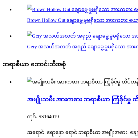
Brown Hollow Out ချောမွေ့မှုမရှိသော အားကစား ယ
Gery အလယ်အလတ် အရှည် ချောမွေ့မှုမရှိသော အား
ဘရာစီယာ-ဘောင်းဘီအစုံ
အမျိုးသမီး အားကစား ဘရာစီယာ ကြံ့ခိုင်မှု ထ
ကုဒ်- SS164019
အရောင်- ရောနှော-ရောင် ဘရာစီယာ အမျိုးအစား- ချောမွေ