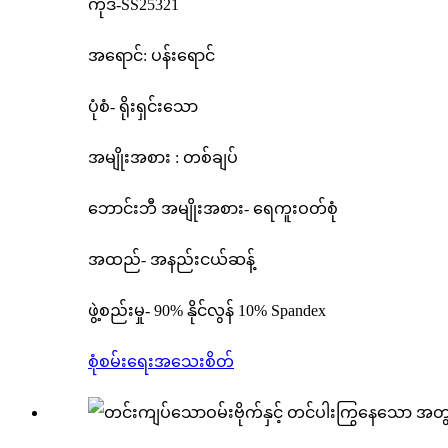
ကုဒ်-SS25321
အရောင်: ပန်းရောင်
ပုံစံ- ရိုးရှင်းသော
အမျိုးအစား : တစ်ချပ်
ဘောင်းဘီ အမျိုးအစား- ရေကူးဝတ်စုံ
အထည်- အနည်းငယ်ဆန့်
ဖွဲ့စည်းမှု- 90% နိုင်လွန် 10% Spandex
စုံစမ်းရေး
အသေးစိတ်