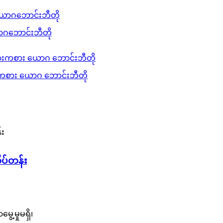
ောဂဘောင်းဘီတို
ကစား ယောဂ ဘောင်းဘီတို
ိပ်တန်း
့မှုမရှိ၊