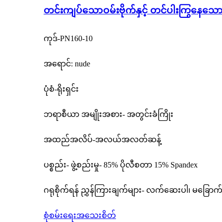
တင်းကျပ်သောဝမ်းဗိုက်နှင့် တင်ပါးကြွနေသော အ
ကုဒ်-PN160-10
အရောင်: nude
ပုံစံ-ရိုးရှင်း
ဘရာစီယာ အမျိုးအစား- အတွင်းခံကြိုး
အထည်အလိပ်-အလယ်အလတ်ဆန့်
ပစ္စည်း- ဖွဲ့စည်းမှု- 85% ပိုလီစတာ 15% Spandex
ဂရုစိုက်ရန် ညွှန်ကြားချက်များ- လက်ဆေးပါ၊ မခြောက်ပါ
စုံစမ်းရေး
အသေးစိတ်