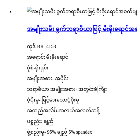
အမျိုးသမီး ခွက်ဘရာစီယာဖြင့် မီးခိုးရောင်အ
ကုဒ်-BR14153
အရောင်: မီးခိုးရောင်
ပုံစံ-ရိုးရှင်း
အမျိုးအစား- အပိုင်း
ဘရာစီယာ အမျိုးအစား- အတွင်းခံကြိုး
ပံ့ပိုးမှု- မြင့်မားသောပံ့ပိုးမှု
အထည်အလိပ်-အလယ်အလတ်ဆန့်
ပစ္စည်း: ချည်
ဖွဲ့စည်းမှု- 95% ချည် 5% spandex