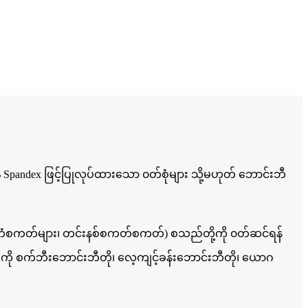
% Spandex ဖြင့်ပြုလုပ်ထားသော ၀တ်စုံများ သို့မဟုတ် ဘောင်းဘီ
ခဲတံစကတ်များ၊ တင်းနစ်စကတ်စကတ်) စသည်တို့ကို ၀တ်ဆင်ရန်
ို စက်ဘီးဘောင်းဘီတို၊ လေ့ကျင့်ခန်းဘောင်းဘီတို၊ ယောဂ