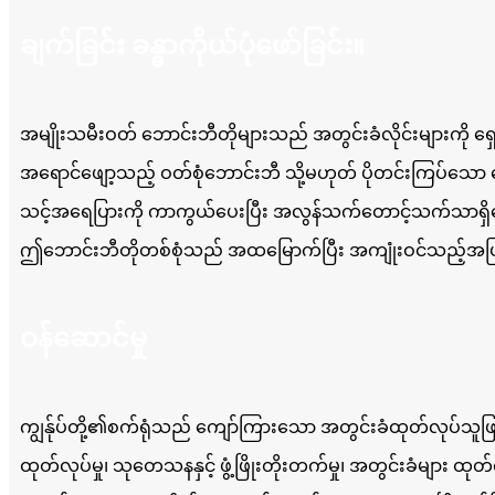
ချက်ခြင်း ခန္ဓာကိုယ်ပုံဖော်ခြင်း။
အမျိုးသမီးဝတ် ဘောင်းဘီတိုများသည် အတွင်းခံလိုင်းများကို ရှေ
အရောင်ဖျော့သည့် ဝတ်စုံဘောင်းဘီ သို့မဟုတ် ပိုတင်းကြပ်သော 
သင့်အရေပြားကို ကာကွယ်ပေးပြီး အလွန်သက်တောင့်သက်သာရှိသ
ဤဘောင်းဘီတိုတစ်စုံသည် အထမြောက်ပြီး အကျုံးဝင်သည့်အပြင်
ဝန်ဆောင်မှု
ကျွန်ုပ်တို့၏စက်ရုံသည် ကျော်ကြားသော အတွင်းခံထုတ်လုပ်သူဖြစ
ထုတ်လုပ်မှု၊ သုတေသနနှင့် ဖွံ့ဖြိုးတိုးတက်မှု၊ အတွင်းခံများ 