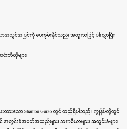
ာအသွင်အပြင်ကို ပေးစွမ်းနိုင်သည်၊ အထူးသဖြင့် ပါးလွှာပြီး
်းဘီတိုများ၊
းထားသော Shantou Gurao တွင် တည်ရှိပါသည်။ ကျွန်ုပ်တို့တွင်
်ရှိတွင် အတွင်းခံအ၀တ်အထည်များ၊ ဘရာစီယာများ၊ အတွင်းခံများ၊