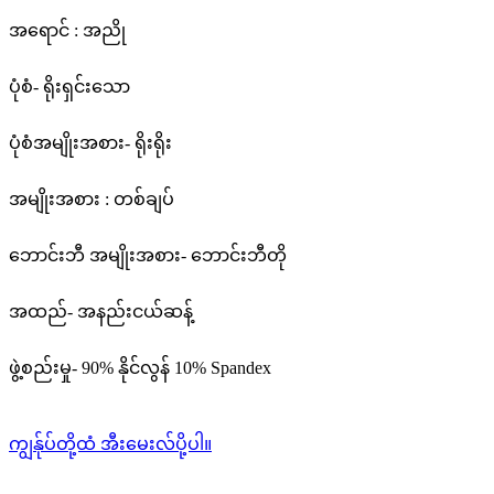
အရောင် : အညို
ပုံစံ- ရိုးရှင်းသော
ပုံစံအမျိုးအစား- ရိုးရိုး
အမျိုးအစား : တစ်ချပ်
ဘောင်းဘီ အမျိုးအစား- ဘောင်းဘီတို
အထည်- အနည်းငယ်ဆန့်
ဖွဲ့စည်းမှု- 90% နိုင်လွန် 10% Spandex
ကျွန်ုပ်တို့ထံ အီးမေးလ်ပို့ပါ။