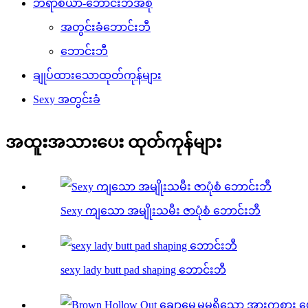
ဘရာစီယာ-ဘောင်းဘီအစုံ
အတွင်းခံဘောင်းဘီ
ဘောင်းဘီ
ချုပ်ထားသောထုတ်ကုန်များ
Sexy အတွင်းခံ
အထူးအသားပေး ထုတ်ကုန်များ
Sexy ကျသော အမျိုးသမီး ဇာပုံစံ ဘောင်းဘီ
sexy lady butt pad shaping ဘောင်းဘီ