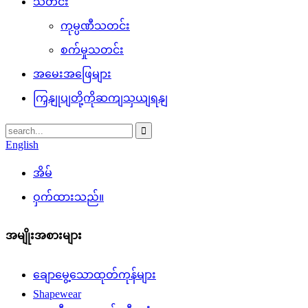
သတင်း
ကုမ္ပဏီသတင်း
စက်မှုသတင်း
အမေးအဖြေများ
ကြှနျုပျတို့ကိုဆကျသှယျရနျ
English
အိမ်
ဝှက်ထားသည်။
အမျိုးအစားများ
ချောမွေ့သောထုတ်ကုန်များ
Shapewear