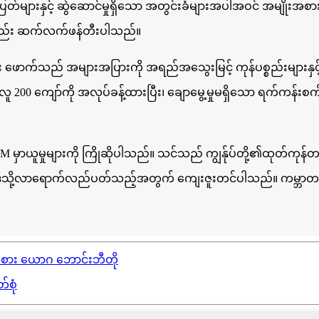
ြတ်များနှင့် ဆွဲဆောင်မှုရှိသော အတွင်းခံများအပါအဝင် အမျိုးအစား
ကိုလည်း ဆက်လက်ဖန်တီးပါသည်။
ိပြီး ဖောက်သည် အများအပြားကို အရည်အသွေးမြင့် ကုန်ပစ္စည်းများနှင
းတွင် လူ 200 ကျော်ကို အလုပ်ခန့်ထားပြီး၊ ချောမွေ့မှုမရှိသော ရက်ကန
M မှာယူမှုများကို ကြိုဆိုပါသည်။ သင်သည် ကျွန်ုပ်တို့၏ထုတ်ကုန်တစ်
်ဆိုဒ်သို့လာရောက်လည်ပတ်သည့်အတွက် ကျေးဇူးတင်ပါသည်။ ကမ္ဘာတစ်ဝ
စား ယောဂ ဘောင်းဘီတို
်စုံ