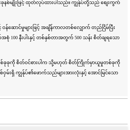
ခုနစ်မျိုးဖြင့် ထုတ်လုပ်ထားပါသည်။ ကျွန်ုပ်တို့သည် စျေးကွက်
့် ဝန်ဆောင်မှုများဖြင့် အချိန်ကာလတစ်လျှောက် တည်ငြိမ်ပြီး
်းစက်အစုံ 100 နီးပါးနှင့် တစ်နှစ်တာအတွက် 500 သန်း စိတ်ချရသော
ခုခုကို စိတ်ဝင်စားပါက သို့မဟုတ် စိတ်ကြိုက်မှာယူမှုတစ်ခုကို
ှမ်းရှိ ကျွန်ုပ်၏ဖောက်သည်များအားလုံးနှင့် အောင်မြင်သော