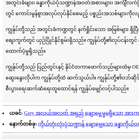
အတွင်းခံများ၊ ခန္ဓာကိုယ်ပုံသဏ္ဍာန်အဝတ်အစားများ၊ အင်္ကျီလက်ပ
တွင် ကောင်းမွန်စွာအလုပ်လုပ်နိုင်စေမည့် ပစ္စည်းအသစ်များ
ကျွန်ုပ်တို့သည် အတွင်းခံကဏ္ဍတွင် နက်ရှိုင်းသော အမြစ်များ ရှ
စျေးကွက်တွင် ယှဉ်ပြိုင်နိုင်စွမ်းရှိသည်။ ကျွန်ုပ်တို့၏လုပ်ငန်
ထောက်ပံ့မှုရှိသည်။
ကျွန်ုပ်တို့သည် ပြည်တွင်းနှင့် နိုင်ငံတကာဖောက်သည်များထံမှ OE
ဆွေးနွေးလိုပါက ကျွန်ုပ်တို့ထံ ဆက်သွယ်ပါ။ ကျွန်ုပ်တို့၏ဝဘ
စီးပွားရေးဆက်ဆံရေးထူထောင်ရန် ကျွန်ုပ်မျှော်လင့်ပါသည်။
ယခင်-
Gery အလယ်အလတ် အရှည် ချောမွေ့မှုမရှိသော အားက
နောက်တစ်ခု:
ကိုယ်တုံးလုံးပုံသဏ္ဍာန် ချောမွေ့သော ခန္ဓာကိုယ်ဝတ