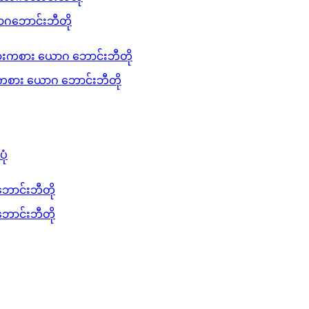
ောဂဘောင်းဘီတို
ကစား ယောဂ ဘောင်းဘီတို