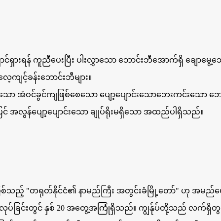
ာင်ရှားရန် ကူညီပေးပြီး ပါးလွှာသော ဘောင်းဘီအောက်ရှိ ချောမွေ့သေ
လေ့ကျင့်ခန်းဘောင်းဘီများ။
ော အံဝင်ခွင်ကျဖြစ်စေသော ပျော့ပျောင်းသောဘေးကင်းသော ဘောင
 အလွန်ပျော့ပျောင်းသော ချုပ်ရိုးမရှိသော အထည်ပါရှိသည်။
်သည့် "တရုတ်နိုင်ငံ၏ နာမည်ကြီး အတွင်းခံမြို့တော်" ဟု အမည်ပေ
ထုတ်လုပ်ခြင်းတွင် နှစ် 20 အတွေ့အကြုံရှိသည်။ ကျွန်ုပ်တို့သည် လက