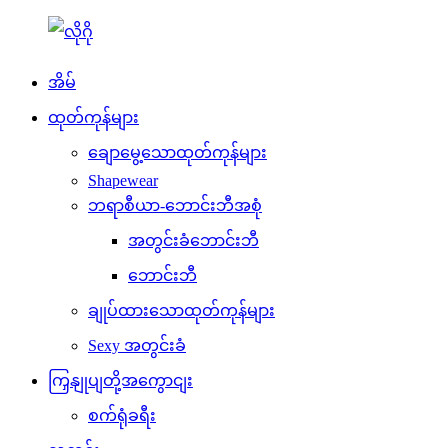
အိမ်
ထုတ်ကုန်များ
ချောမွေ့သောထုတ်ကုန်များ
Shapewear
ဘရာစီယာ-ဘောင်းဘီအစုံ
အတွင်းခံဘောင်းဘီ
ဘောင်းဘီ
ချုပ်ထားသောထုတ်ကုန်များ
Sexy အတွင်းခံ
ကြှနျုပျတို့အကွောငျး
စက်ရုံခရီး