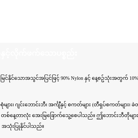
့်လိုက်ဖက်သောပစ္စည်း
ြင်နိုင်သောအသွင်အပြင်ဖြင့် 90% Nylon နှင့် နေ့စဥ်သုံးအတွက် 10
၊ ဂျင်းဘောင်းဘီ၊ အင်္ကျီနှင့် စကတ်များ (တီရှပ်စကတ်များ၊ 
ကာ တစ်နေ့တာလုံး အေးမြခြောက်သွေ့စေပါသည်။ ဤဘောင်းဘီတိုများက
အသုံးပြုနိုင်ပါသည်။