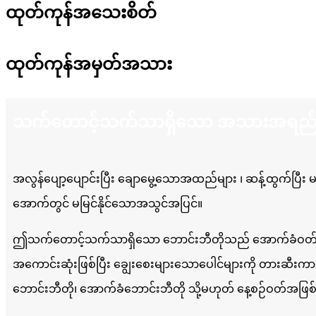
ထုတ်ကုန်အသေးစိတ်
ထုတ်ကုန်အမှတ်အသား
သက်တောင့်သက်သာရှိသော အသားအရည်နှင
အလွန်ပျော့ပျောင်းပြီး ချောမွေ့သောအထည်များ ၊ ဆန့်ထွက်ပြီး မမ
အောက်တွင် မမြင်နိုင်သောအသွင်အပြင်။
ဤသက်တောင့်သက်သာရှိသော ဘောင်းဘီတိုသည် အောက်ခံဝတ်စုံများ
အကောင်းဆုံးဖြစ်ပြီး ချွေးစေးများသောပေါင်များကို တားဆီး
ဘောင်းဘီတို၊ အောက်ခံဘောင်းဘီတို သို့မဟုတ် နေ့စဉ်ဝတ်အဖြစ် 