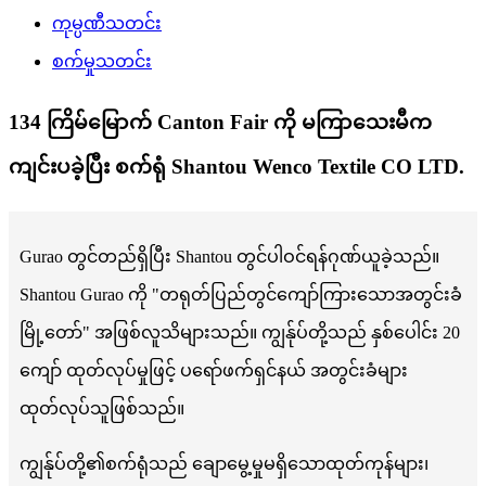
ကုမ္ပဏီသတင်း
စက်မှုသတင်း
134 ကြိမ်မြောက် Canton Fair ကို မကြာသေးမီက
ကျင်းပခဲ့ပြီး စက်ရုံ Shantou Wenco Textile CO LTD.
Gurao တွင်တည်ရှိပြီး Shantou တွင်ပါဝင်ရန်ဂုဏ်ယူခဲ့သည်။
Shantou Gurao ကို "တရုတ်ပြည်တွင်ကျော်ကြားသောအတွင်းခံ
မြို့တော်" အဖြစ်လူသိများသည်။ ကျွန်ုပ်တို့သည် နှစ်ပေါင်း 20
ကျော် ထုတ်လုပ်မှုဖြင့် ပရော်ဖက်ရှင်နယ် အတွင်းခံများ
ထုတ်လုပ်သူဖြစ်သည်။
ကျွန်ုပ်တို့၏စက်ရုံသည် ချောမွေ့မှုမရှိသောထုတ်ကုန်များ၊