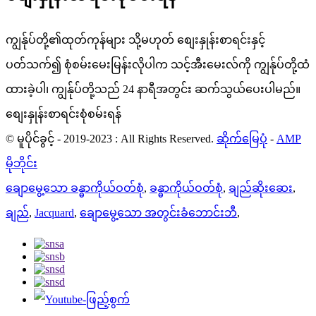
ကျွန်ုပ်တို့၏ထုတ်ကုန်များ သို့မဟုတ် စျေးနှုန်းစာရင်းနှင့်
ပတ်သက်၍ စုံစမ်းမေးမြန်းလိုပါက သင့်အီးမေးလ်ကို ကျွန်ုပ်တို့ထံ
ထားခဲ့ပါ၊ ကျွန်ုပ်တို့သည် 24 နာရီအတွင်း ဆက်သွယ်ပေးပါမည်။
စျေးနှုန်းစာရင်းစုံစမ်းရန်
© မူပိုင်ခွင့် - 2019-2023 : All Rights Reserved.
ဆိုက်မြေပုံ
-
AMP
မိုဘိုင်း
ချောမွေ့သော ခန္ဓာကိုယ်ဝတ်စုံ
,
ခန္ဓာကိုယ်ဝတ်စုံ
,
ချည်ဆိုးဆေး
,
ချည်
,
Jacquard
,
ချောမွေ့သော အတွင်းခံဘောင်းဘီ
,