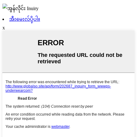
အီးမေးလ်ပို့ပါ။
x