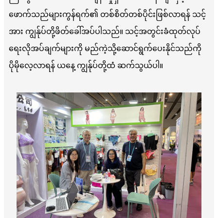
ဖောက်သည်များကွန်ရက်၏ တစ်စိတ်တစ်ပိုင်းဖြစ်လာရန် သင့်
အား ကျွန်ုပ်တို့ဖိတ်ခေါ်အပ်ပါသည်။ သင့်အတွင်းခံထုတ်လုပ်
ရေးလိုအပ်ချက်များကို မည်ကဲ့သို့ဆောင်ရွက်ပေးနိုင်သည်ကို
ပိုမိုလေ့လာရန် ယနေ့ ကျွန်ုပ်တို့ထံ ဆက်သွယ်ပါ။