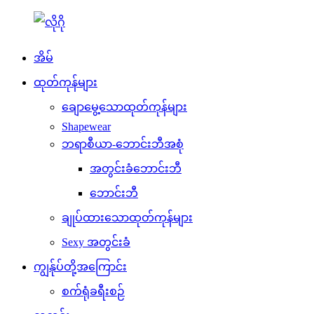
အိမ်
ထုတ်ကုန်များ
ချောမွေ့သောထုတ်ကုန်များ
Shapewear
ဘရာစီယာ-ဘောင်းဘီအစုံ
အတွင်းခံဘောင်းဘီ
ဘောင်းဘီ
ချုပ်ထားသောထုတ်ကုန်များ
Sexy အတွင်းခံ
ကျွန်ုပ်တို့အကြောင်း
စက်ရုံခရီးစဉ်