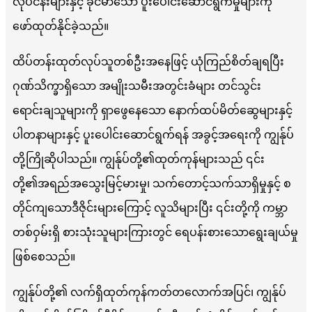
လုပ်ငန်းများနှင့် ခိုင်မာသော ပူးပေါင်းဆောင်ရွက်မှုများကို
ဖော်ထုတ်နိုင်ခဲ့သည်။
ထိပ်တန်းထုတ်လုပ်သူတစ်ဦးအနေဖြင့် ယုံကြည်စိတ်ချရပြီး
ဂုဏ်သိက္ခာရှိသော အမျိုးသမီးအတွင်းခံများ တင်သွင်း
ရောင်းချသူများကို ရှာဖွေနေသော နောက်ထပ်မိတ်ဆွေများနှင့်
ပါတနာများနှင့် ပူးပေါင်းဆောင်ရွက်ရန် အခွင့်အရေးကို ကျွန်ုပ်
တို့ကြိုဆိုပါသည်။ ကျွန်ုပ်တို့၏ထုတ်ကုန်များသည် ၎င်း
တို့၏အရည်အသွေးမြင့်မားမှု၊ သက်တောင့်သက်သာရှိမှုနှင့် စ
တိုင်ကျသောဒီဇိုင်းများကြောင့် လူသိများပြီး ၎င်းတို့ကို ကမ္ဘာ
တစ်ဝှမ်းရှိ စားသုံးသူများကြားတွင် ရေပန်းစားသောရွေးချယ်မှု
ဖြစ်စေသည်။
ကျွန်ုပ်တို့၏ လက်ရှိထုတ်ကုန်ကတ်တလောက်အပြင်၊ ကျွန်ုပ်