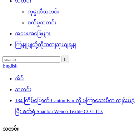
သတင်း
ကုမ္ပဏီသတင်း
စက်မှုသတင်း
အမေးအဖြေများ
ကြှနျုပျတို့ကိုဆကျသှယျရနျ
English
အိမ်
သတင်း
134 ကြိမ်မြောက် Canton Fair ကို မကြာသေးမီက ကျင်းပခဲ့
ပြီး စက်ရုံ Shantou Wenco Textile CO LTD.
သတင်း