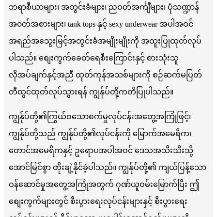
ဘရာစီယာများ၊ အတွင်းခံများ၊ ညဝတ်အင်္ကျီများ၊ ပုံသဏ္ဍာန်
အ၀တ်အစားများ၊ tank tops နှင့် sexy underwear အပါအဝင်
အရည်အသွေးမြင့်အတွင်းခံအမျိုးမျိုးကို အထူးပြုထုတ်လုပ်
ပါသည်။ စျေးကွက်ခေတ်ရေစီးကြောင်းနှင့် စားသုံးသူ
လိုအပ်ချက်နှင့်အညီ ထုတ်ကုန်အသစ်များကို စဉ်ဆက်မပြတ်
တီထွင်ထုတ်လုပ်သွားရန် ကျွန်ုပ်တို့ကတိပြုပါသည်။
ကျွန်ုပ်တို့၏ကြွယ်ဝသောစက်မှုလုပ်ငန်းအတွေ့အကြုံဖြင့်၊
ကျွန်ုပ်တို့သည် ကျွန်ုပ်တို့၏လုပ်ငန်းကို မြောက်အမေရိက၊
တောင်အမေရိကနှင့် ဥရောပအပါအဝင် ဒေသအသီးသီးသို့
အောင်မြင်စွာ တိုးချဲ့နိုင်ခဲ့ပါသည်။ ကျွန်ုပ်တို့၏ ကျယ်ပြန့်သော
ဝန်ဆောင်မှုအတွေ့အကြုံအတွက် ဂုဏ်ယူဝမ်းမြောက်ပြီး ဤ
စျေးကွက်များတွင် စီးပွားရေးလုပ်ငန်းများနှင့် စီးပွားရေး