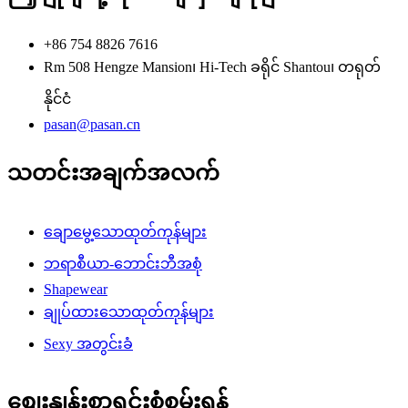
+86 754 8826 7616
Rm 508 Hengze Mansion၊ Hi-Tech ခရိုင် Shantou၊ တရုတ်
နိုင်ငံ
pasan@pasan.cn
သတင်းအချက်အလက်
ချောမွေ့သောထုတ်ကုန်များ
ဘရာစီယာ-ဘောင်းဘီအစုံ
Shapewear
ချုပ်ထားသောထုတ်ကုန်များ
Sexy အတွင်းခံ
စျေးနှုန်းစာရင်းစုံစမ်းရန်