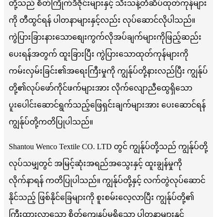
တို့သည် စိတ်ကြိုက်ဒီဇိုင်းများနှင့် သီးသန့်တံဆိပ်ထုတ်ကုန်များ
ကို တီထွင်ရန် ပါတနာများနှင့်လည်း လုပ်ဆောင်လိုပါသည်။
ကွဲပြားခြားနားသောစျေးကွက်လိုအပ်ချက်များကိုဖြည့်ဆည်း
ပေးရန်အတွက် ထူးခြားပြီး ကွဲပြားသောထုတ်ကုန်များကို
ကမ်းလှမ်းခြင်း၏အရေးကြီးမှုကို ကျွန်ုပ်တို့နားလည်ပြီး ကျွန်ုပ်
တို့၏လုပ်ဖော်ကိုင်ဖက်များအား လိုက်လျောညီထွေရှိသော
ပူးပေါင်းဆောင်ရွက်သည့်ဖြေရှင်းချက်များအား ပေးဆောင်ရန်
ကျွန်ုပ်တို့ကတိပြုပါသည်။
Shantou Wenco Textile CO. LTD တွင် ကျွန်ုပ်တို့သည် ကျွန်ုပ်တို့
လုပ်သမျှတွင် အမြင့်ဆုံးအရည်အသွေးနှင့် ထူးချွန်မှုကို
လိုက်နာရန် ကတိပြုပါသည်။ ကျွန်ုပ်တို့နှင့် လက်တွဲလုပ်ဆောင်
နိုင်သည့် ဖြစ်နိုင်ခြေများကို စူးစမ်းလေ့လာပြီး ကျွန်ုပ်တို့၏
ကြီးထွားလာသော စိတ်ကျေနပ်မှုရှိသော ပါတနာများနှင့်