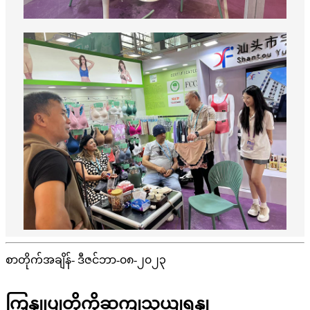
စာတိုက်အချိန်- ဒီဇင်ဘာ-၀၈-၂၀၂၃
ကြှနျုပျတို့ကိုဆကျသှယျရနျ